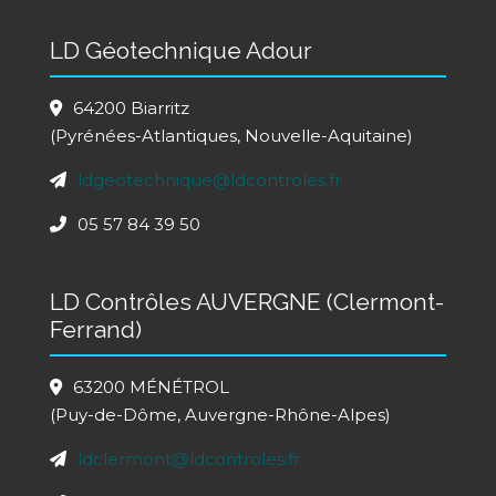
LD Géotechnique Adour
64200 Biarritz
(Pyrénées-Atlantiques, Nouvelle-Aquitaine)
ldgeotechnique@ldcontroles.fr
05 57 84 39 50
LD Contrôles AUVERGNE (Clermont-
Ferrand)
63200 MÉNÉTROL
(Puy-de-Dôme, Auvergne-Rhône-Alpes)
ldclermont@ldcontroles.fr