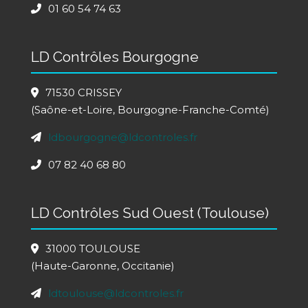
01 60 54 74 63
LD Contrôles Bourgogne
71530 CRISSEY
(Saône-et-Loire, Bourgogne-Franche-Comté)
ldbourgogne@ldcontroles.fr
07 82 40 68 80
LD Contrôles Sud Ouest (Toulouse)
31000 TOULOUSE
(Haute-Garonne, Occitanie)
ldtoulouse@ldcontroles.fr