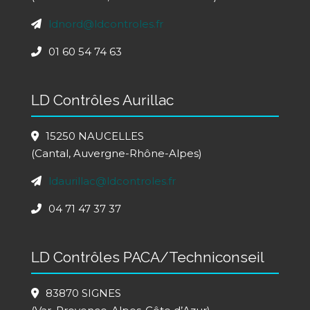
ldnord@ldcontroles.fr
01 60 54 74 63
LD Contrôles Aurillac
15250 NAUCELLES
(Cantal, Auvergne-Rhône-Alpes)
ldaurillac@ldcontroles.fr
04 71 47 37 37
LD Contrôles PACA/Techniconseil
83870 SIGNES