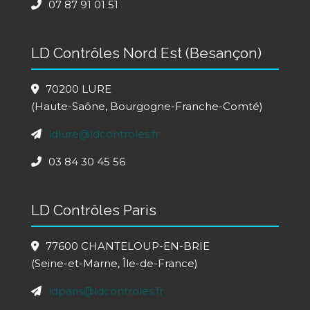
07 87 91 01 51
LD Contrôles Nord Est (Besançon)
70200 LURE
(Haute-Saône, Bourgogne-Franche-Comté)
ldlure@ldcontroles.fr
03 84 30 45 56
LD Contrôles Paris
77600 CHANTELOUP-EN-BRIE
(Seine-et-Marne, Île-de-France)
ldparis@ldcontroles.fr