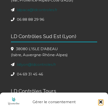
(Var, Provence-Alpes-Côte d’Azur)
ldpaca@ldcontroles.fr
06 88 88 29 96
LD Contrôles Sud Est (Lyon)
38080 L'ISLE D'ABEAU
(Isère, Auvergne-Rhône-Alpes)
ldlyon@ldcontroles.fr
04 69 31 45 46
LD Contrôles Tours
Gérer le consentement
LD Contrôles Tours