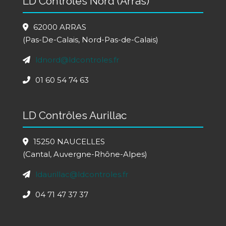
LD Contrôles Nord (Arras)
62000 ARRAS
(Pas-De-Calais, Nord-Pas-de-Calais)
ldnord@ldcontroles.fr
01 60 54 74 63
LD Contrôles Aurillac
15250 NAUCELLES
(Cantal, Auvergne-Rhône-Alpes)
ldaurillac@ldcontroles.fr
04 71 47 37 37