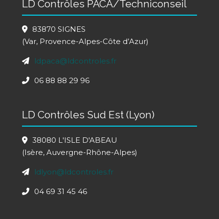
LD Contrôles PACA/Techniconseil
83870 SIGNES
(Var, Provence-Alpes-Côte d’Azur)
ldpaca@ldcontroles.fr
06 88 88 29 96
LD Contrôles Sud Est (Lyon)
38080 L'ISLE D'ABEAU
(Isère, Auvergne-Rhône-Alpes)
ldlyon@ldcontroles.fr
04 69 31 45 46