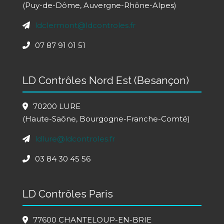
(Puy-de-Dôme, Auvergne-Rhône-Alpes)
ldclermont@ldcontroles.fr
07 87 91 01 51
LD Contrôles Nord Est (Besançon)
70200 LURE
(Haute-Saône, Bourgogne-Franche-Comté)
ldlure@ldcontroles.fr
03 84 30 45 56
LD Contrôles Paris
77600 CHANTELOUP-EN-BRIE