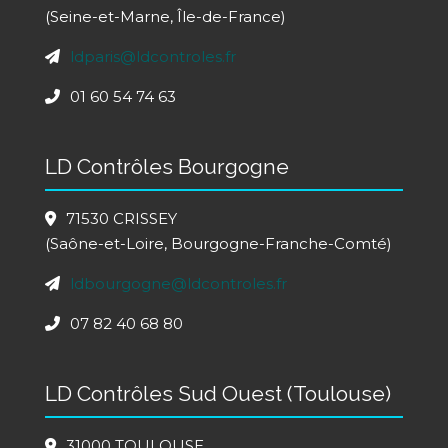
(Seine-et-Marne, Île-de-France)
ldparis@ldcontroles.fr
01 60 54 74 63
LD Contrôles Bourgogne
71530 CRISSEY
(Saône-et-Loire, Bourgogne-Franche-Comté)
ldbourgogne@ldcontroles.fr
07 82 40 68 80
LD Contrôles Sud Ouest (Toulouse)
31000 TOULOUSE